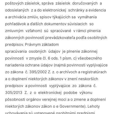
poštových zásielok, správa zásielok doručovaných a
odosielaných z a do elektronickej schránky a evidencia
a archivácia zmlúv, spisov týkajúcich sa vymáhania
pohľadávok a ďalších dokumentov súvisiacich so
zmluvným vzťahom) sú spracúvané v rámci plnenia
zákonných povinností prevádzkovateľa podľa osobitných
predpisov. Právnym základom
spracúvania osobných údajov je plnenie zákonnej
povinnosti v zmysle čl. 6 ods. 1 písm. c) všeobecného
nariadenia ochrane údajov (najmä povinnosti vyplývajúce
zo zákona č. 395/2002 Z. z. o archívoch a registratúrach
a o doplnení niektorých zákonov v znení neskorších
predpisov a povinnosti vyplývajúce zo zákona č.
305/2013 Z. z o elektronickej podobe výkonu
pôsobnosti orgánov verejnej moci a o zmene a doplnení
niektorých zákonov zákon o e Governmente). Lehoty
uchovávania sú ustanovené osobitnými predpismi.