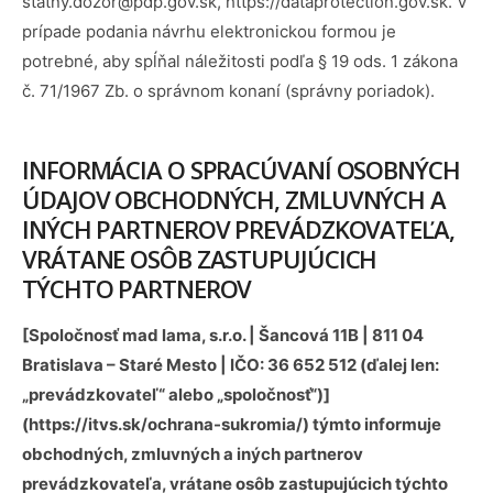
statny.dozor@pdp.gov.sk, https://dataprotection.gov.sk. V
prípade podania návrhu elektronickou formou je
potrebné, aby spĺňal náležitosti podľa § 19 ods. 1 zákona
č. 71/1967 Zb. o správnom konaní (správny poriadok).
INFORMÁCIA O SPRACÚVANÍ OSOBNÝCH
ÚDAJOV OBCHODNÝCH, ZMLUVNÝCH A
INÝCH PARTNEROV PREVÁDZKOVATEĽA,
VRÁTANE OSÔB ZASTUPUJÚCICH
TÝCHTO PARTNEROV
[Spoločnosť mad lama, s.r.o. | Šancová 11B | 811 04
Bratislava – Staré Mesto | IČO: 36 652 512 (ďalej len:
„prevádzkovateľ“ alebo „spoločnosť“)]
(https://itvs.sk/ochrana-sukromia/) týmto informuje
obchodných, zmluvných a iných partnerov
prevádzkovateľa, vrátane osôb zastupujúcich týchto